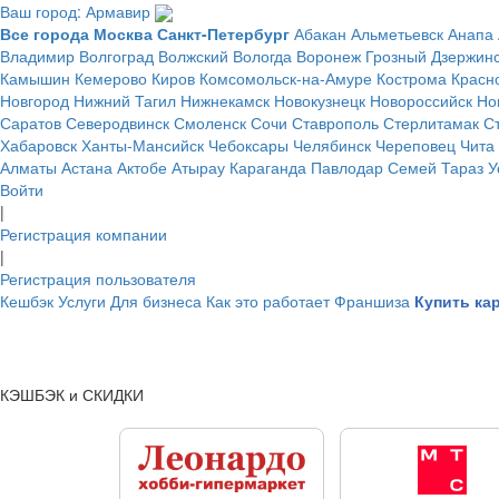
Ваш город: Армавир
Все города
Москва
Санкт-Петербург
Абакан
Альметьевск
Анапа
Владимир
Волгоград
Волжский
Вологда
Воронеж
Грозный
Дзержин
Камышин
Кемерово
Киров
Комсомольск-на-Амуре
Кострома
Красн
Новгород
Нижний Тагил
Нижнекамск
Новокузнецк
Новороссийск
Но
Саратов
Северодвинск
Смоленск
Сочи
Ставрополь
Стерлитамак
С
Хабаровск
Ханты-Мансийск
Чебоксары
Челябинск
Череповец
Чита
Алматы
Астана
Актобе
Атырау
Караганда
Павлодар
Семей
Тараз
У
Войти
|
Регистрация компании
|
Регистрация пользователя
Кешбэк
Услуги
Для бизнеса
Как это работает
Франшиза
Купить ка
КЭШБЭК и СКИДКИ