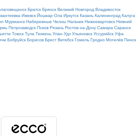
Благовещенск
Братск
Брянск
Великий Новгород
Владивосток
вантеевка
Ижевск
Йошкар-Ола
Иркутск
Казань
Калининград
Калуга
оп
Мурманск
Набережные Челны
Нальчик
Нижневартовск
Нижний
рмь
Петрозаводск
Псков
Рязань
Ростов-на-Дону
Самара
Саранск
ьятти
Томск
Тула
Тюмень
Улан-Удэ
Ульяновск
Уссурийск
Уфа
ичи
Бобруйск
Борисов
Брест
Витебск
Гомель
Гродно
Могилёв
Пинск