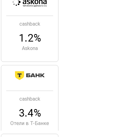
cashback
1.2%
Askona
cashback
3.4%
Отели в Т-Банке