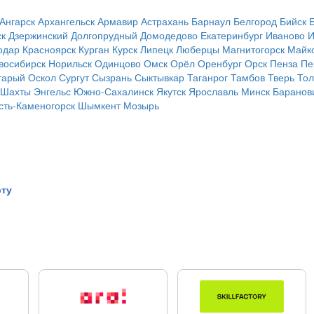
Ангарск
Архангельск
Армавир
Астрахань
Барнаул
Белгород
Бийск
ск
Дзержинский
Долгопрудный
Домодедово
Екатеринбург
Иваново
И
одар
Красноярск
Курган
Курск
Липецк
Люберцы
Магнитогорск
Майк
восибирск
Норильск
Одинцово
Омск
Орёл
Оренбург
Орск
Пенза
Пе
тарый Оскол
Сургут
Сызрань
Сыктывкар
Таганрог
Тамбов
Тверь
Тол
Шахты
Энгельс
Южно-Сахалинск
Якутск
Ярославль
Минск
Баранов
сть-Каменогорск
Шымкент
Мозырь
рту