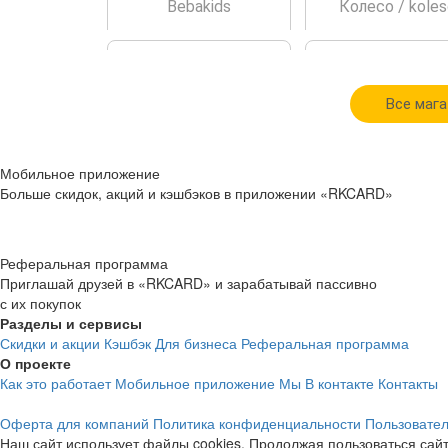
Bebakids
Колесо / koles
Все мага
cashback
cashback
Мобильное приложение
1%
7%
Больше скидок, акций и кэшбэков в приложении «RKCARD»
Galaxystore
FINN FLARE
Реферальная программа
Приглашай друзей в «RKCARD» и зарабатывай пассивно
с их покупок
Разделы и сервисы
Скидки и акции
Кэшбэк
Для бизнеса
Реферальная программа
О проекте
Как это работает
Мобильное приложение
Мы В контакте
Контакты
cashback
cashback
Оферта для компаний
Политика конфиденциальности
Пользовател
3.4%
2.3%
Наш сайт использует файлы cookies. Продолжая пользоваться сайт