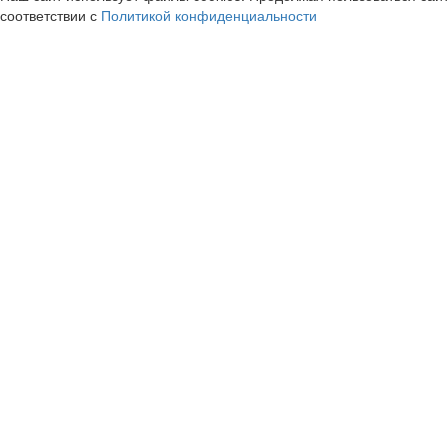
соответствии с
Политикой конфиденциальности
OZON Travel
CDEK
cashback
cashback
3.1%
3.96%
KC немецкая обувь
Сушишоп | sushi
cashback
cashback