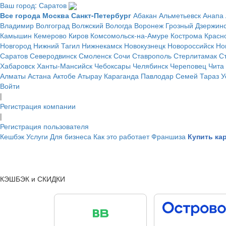
Ваш город: Саратов
Все города
Москва
Санкт-Петербург
Абакан
Альметьевск
Анапа
Владимир
Волгоград
Волжский
Вологда
Воронеж
Грозный
Дзержин
Камышин
Кемерово
Киров
Комсомольск-на-Амуре
Кострома
Красн
Новгород
Нижний Тагил
Нижнекамск
Новокузнецк
Новороссийск
Но
Саратов
Северодвинск
Смоленск
Сочи
Ставрополь
Стерлитамак
С
Хабаровск
Ханты-Мансийск
Чебоксары
Челябинск
Череповец
Чита
Алматы
Астана
Актобе
Атырау
Караганда
Павлодар
Семей
Тараз
У
Войти
|
Регистрация компании
|
Регистрация пользователя
Кешбэк
Услуги
Для бизнеса
Как это работает
Франшиза
Купить ка
КЭШБЭК и СКИДКИ