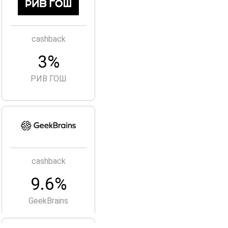
cashback
3%
РИВ ГОШ
cashback
9.6%
GeekBrains