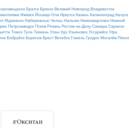
Благовещенск
Братск
Брянск
Великий Новгород
Владивосток
вантеевка
Ижевск
Йошкар-Ола
Иркутск
Казань
Калининград
Калуга
оп
Мурманск
Набережные Челны
Нальчик
Нижневартовск
Нижний
рмь
Петрозаводск
Псков
Рязань
Ростов-на-Дону
Самара
Саранск
ьятти
Томск
Тула
Тюмень
Улан-Удэ
Ульяновск
Уссурийск
Уфа
ичи
Бобруйск
Борисов
Брест
Витебск
Гомель
Гродно
Могилёв
Пинск