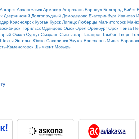
Ангарск
Архангельск
Армавир
Астрахань
Барнаул
Белгород
Бийск
ск
Дзержинский
Долгопрудный
Домодедово
Екатеринбург
Иваново
И
одар
Красноярск
Курган
Курск
Липецк
Люберцы
Магнитогорск
Майк
восибирск
Норильск
Одинцово
Омск
Орёл
Оренбург
Орск
Пенза
Пе
тарый Оскол
Сургут
Сызрань
Сыктывкар
Таганрог
Тамбов
Тверь
Тол
Шахты
Энгельс
Южно-Сахалинск
Якутск
Ярославль
Минск
Баранов
сть-Каменогорск
Шымкент
Мозырь
рту