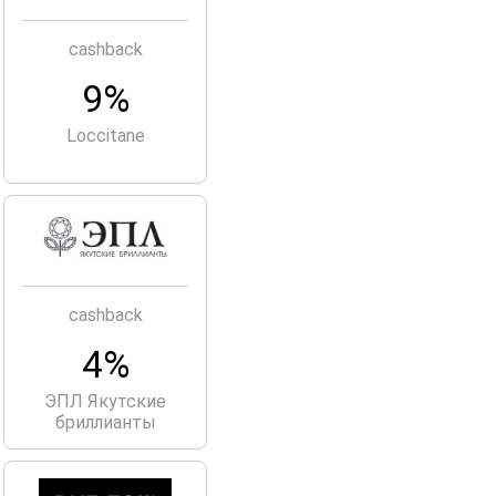
cashback
9%
Loccitane
cashback
4%
ЭПЛ Якутские
бриллианты