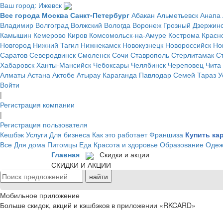
Ваш город: Ижевск
Все города
Москва
Санкт-Петербург
Абакан
Альметьевск
Анапа
Владимир
Волгоград
Волжский
Вологда
Воронеж
Грозный
Дзержин
Камышин
Кемерово
Киров
Комсомольск-на-Амуре
Кострома
Красн
Новгород
Нижний Тагил
Нижнекамск
Новокузнецк
Новороссийск
Но
Саратов
Северодвинск
Смоленск
Сочи
Ставрополь
Стерлитамак
С
Хабаровск
Ханты-Мансийск
Чебоксары
Челябинск
Череповец
Чита
Алматы
Астана
Актобе
Атырау
Караганда
Павлодар
Семей
Тараз
У
Войти
|
Регистрация компании
|
Регистрация пользователя
Кешбэк
Услуги
Для бизнеса
Как это работает
Франшиза
Купить ка
Все
Для дома
Питомцы
Еда
Красота и здоровье
Образование
Одеж
Главная
Скидки и акции
СКИДКИ И АКЦИИ
Мобильное приложение
Больше скидок, акций и кэшбэков в приложении «RKCARD»