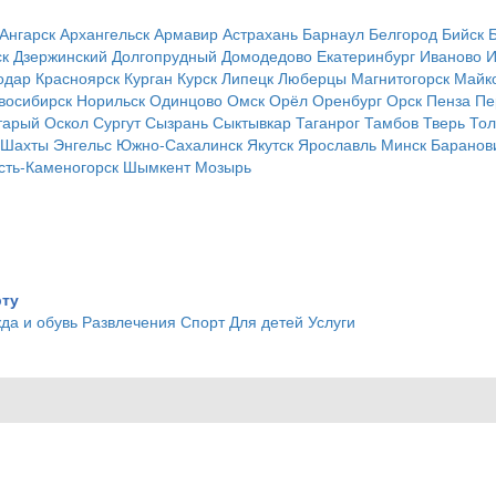
Ангарск
Архангельск
Армавир
Астрахань
Барнаул
Белгород
Бийск
ск
Дзержинский
Долгопрудный
Домодедово
Екатеринбург
Иваново
И
одар
Красноярск
Курган
Курск
Липецк
Люберцы
Магнитогорск
Майк
восибирск
Норильск
Одинцово
Омск
Орёл
Оренбург
Орск
Пенза
Пе
тарый Оскол
Сургут
Сызрань
Сыктывкар
Таганрог
Тамбов
Тверь
Тол
Шахты
Энгельс
Южно-Сахалинск
Якутск
Ярославль
Минск
Баранов
сть-Каменогорск
Шымкент
Мозырь
рту
да и обувь
Развлечения
Спорт
Для детей
Услуги