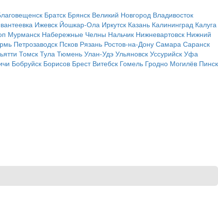
Благовещенск
Братск
Брянск
Великий Новгород
Владивосток
вантеевка
Ижевск
Йошкар-Ола
Иркутск
Казань
Калининград
Калуга
оп
Мурманск
Набережные Челны
Нальчик
Нижневартовск
Нижний
рмь
Петрозаводск
Псков
Рязань
Ростов-на-Дону
Самара
Саранск
ьятти
Томск
Тула
Тюмень
Улан-Удэ
Ульяновск
Уссурийск
Уфа
ичи
Бобруйск
Борисов
Брест
Витебск
Гомель
Гродно
Могилёв
Пинск