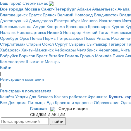
Ваш город: Стерлитамак
Все города
Москва
Санкт-Петербург
Абакан
Альметьевск
Анапа
Благовещенск
Братск
Брянск
Великий Новгород
Владивосток
Влад
Долгопрудный
Домодедово
Екатеринбург
Иваново
Ивантеевка
Иже
Комсомольск-на-Амуре
Кострома
Краснодар
Красноярск
Курган
Ку
Нальчик
Нижневартовск
Нижний Новгород
Нижний Тагил
Нижнекам
Оренбург
Орск
Пенза
Пермь
Петрозаводск
Псков
Рязань
Ростов-на
Стерлитамак
Старый Оскол
Сургут
Сызрань
Сыктывкар
Таганрог
Т
Хабаровск
Ханты-Мансийск
Чебоксары
Челябинск
Череповец
Чита
Бобруйск
Борисов
Брест
Витебск
Гомель
Гродно
Могилёв
Пинск
Ал
Каменогорск
Шымкент
Мозырь
Войти
|
Регистрация компании
|
Регистрация пользователя
Кешбэк
Услуги
Для бизнеса
Как это работает
Франшиза
Купить ка
Все
Для дома
Питомцы
Еда
Красота и здоровье
Образование
Одеж
Главная
Скидки и акции
СКИДКИ И АКЦИИ