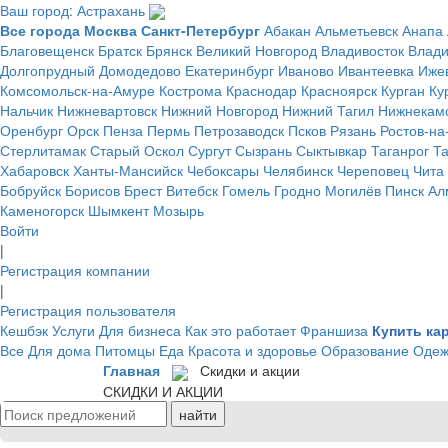
Ваш город: Астрахань
Все города
Москва
Санкт-Петербург
Абакан
Альметьевск
Анапа
Благовещенск
Братск
Брянск
Великий Новгород
Владивосток
Влад
Долгопрудный
Домодедово
Екатеринбург
Иваново
Ивантеевка
Иже
Комсомольск-на-Амуре
Кострома
Краснодар
Красноярск
Курган
Ку
Нальчик
Нижневартовск
Нижний Новгород
Нижний Тагил
Нижнекам
Оренбург
Орск
Пенза
Пермь
Петрозаводск
Псков
Рязань
Ростов-на
Стерлитамак
Старый Оскол
Сургут
Сызрань
Сыктывкар
Таганрог
Т
Хабаровск
Ханты-Мансийск
Чебоксары
Челябинск
Череповец
Чита
Бобруйск
Борисов
Брест
Витебск
Гомель
Гродно
Могилёв
Пинск
Ал
Каменогорск
Шымкент
Мозырь
Войти
|
Регистрация компании
|
Регистрация пользователя
Кешбэк
Услуги
Для бизнеса
Как это работает
Франшиза
Купить ка
Все
Для дома
Питомцы
Еда
Красота и здоровье
Образование
Одеж
Главная
Скидки и акции
СКИДКИ И АКЦИИ