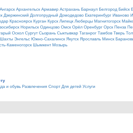
Ангарск
Архангельск
Армавир
Астрахань
Барнаул
Белгород
Бийск
ск
Дзержинский
Долгопрудный
Домодедово
Екатеринбург
Иваново
И
одар
Красноярск
Курган
Курск
Липецк
Люберцы
Магнитогорск
Майк
восибирск
Норильск
Одинцово
Омск
Орёл
Оренбург
Орск
Пенза
Пе
тарый Оскол
Сургут
Сызрань
Сыктывкар
Таганрог
Тамбов
Тверь
Тол
Шахты
Энгельс
Южно-Сахалинск
Якутск
Ярославль
Минск
Баранов
сть-Каменогорск
Шымкент
Мозырь
рту
да и обувь
Развлечения
Спорт
Для детей
Услуги