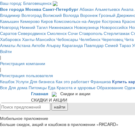
Ваш город: Благовещенск
Все города
Москва
Санкт-Петербург
Абакан
Альметьевск
Анапа
Владимир
Волгоград
Волжский
Вологда
Воронеж
Грозный
Дзержин
Камышин
Кемерово
Киров
Комсомольск-на-Амуре
Кострома
Красн
Новгород
Нижний Тагил
Нижнекамск
Новокузнецк
Новороссийск
Но
Саратов
Северодвинск
Смоленск
Сочи
Ставрополь
Стерлитамак
С
Хабаровск
Ханты-Мансийск
Чебоксары
Челябинск
Череповец
Чита
Алматы
Астана
Актобе
Атырау
Караганда
Павлодар
Семей
Тараз
У
Войти
|
Регистрация компании
|
Регистрация пользователя
Кешбэк
Услуги
Для бизнеса
Как это работает
Франшиза
Купить ка
Все
Для дома
Питомцы
Еда
Красота и здоровье
Образование
Одеж
Главная
Скидки и акции
СКИДКИ И АКЦИИ
Мобильное приложение
Больше скидок, акций и кэшбэков в приложении «RKCARD»