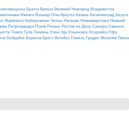
Благовещенск
Братск
Брянск
Великий Новгород
Владивосток
вантеевка
Ижевск
Йошкар-Ола
Иркутск
Казань
Калининград
Калуга
оп
Мурманск
Набережные Челны
Нальчик
Нижневартовск
Нижний
рмь
Петрозаводск
Псков
Рязань
Ростов-на-Дону
Самара
Саранск
ьятти
Томск
Тула
Тюмень
Улан-Удэ
Ульяновск
Уссурийск
Уфа
ичи
Бобруйск
Борисов
Брест
Витебск
Гомель
Гродно
Могилёв
Пинск