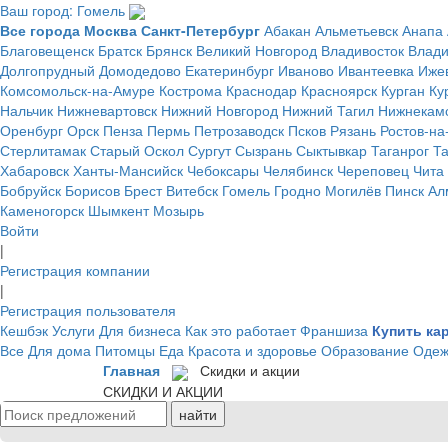
Ваш город: Гомель
Все города
Москва
Санкт-Петербург
Абакан
Альметьевск
Анапа
Благовещенск
Братск
Брянск
Великий Новгород
Владивосток
Влад
Долгопрудный
Домодедово
Екатеринбург
Иваново
Ивантеевка
Иже
Комсомольск-на-Амуре
Кострома
Краснодар
Красноярск
Курган
Ку
Нальчик
Нижневартовск
Нижний Новгород
Нижний Тагил
Нижнекам
Оренбург
Орск
Пенза
Пермь
Петрозаводск
Псков
Рязань
Ростов-на
Стерлитамак
Старый Оскол
Сургут
Сызрань
Сыктывкар
Таганрог
Т
Хабаровск
Ханты-Мансийск
Чебоксары
Челябинск
Череповец
Чита
Бобруйск
Борисов
Брест
Витебск
Гомель
Гродно
Могилёв
Пинск
Ал
Каменогорск
Шымкент
Мозырь
Войти
|
Регистрация компании
|
Регистрация пользователя
Кешбэк
Услуги
Для бизнеса
Как это работает
Франшиза
Купить ка
Все
Для дома
Питомцы
Еда
Красота и здоровье
Образование
Одеж
Главная
Скидки и акции
СКИДКИ И АКЦИИ