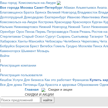
Ваш город: Комсомольск-на-Амуре
Все города
Москва
Санкт-Петербург
Абакан
Альметьевск
Анапа
Благовещенск
Братск
Брянск
Великий Новгород
Владивосток
Влад
Долгопрудный
Домодедово
Екатеринбург
Иваново
Ивантеевка
Иже
Комсомольск-на-Амуре
Кострома
Краснодар
Красноярск
Курган
Ку
Нальчик
Нижневартовск
Нижний Новгород
Нижний Тагил
Нижнекам
Оренбург
Орск
Пенза
Пермь
Петрозаводск
Псков
Рязань
Ростов-на
Стерлитамак
Старый Оскол
Сургут
Сызрань
Сыктывкар
Таганрог
Т
Хабаровск
Ханты-Мансийск
Чебоксары
Челябинск
Череповец
Чита
Бобруйск
Борисов
Брест
Витебск
Гомель
Гродно
Могилёв
Пинск
Ал
Каменогорск
Шымкент
Мозырь
Войти
|
Регистрация компании
|
Регистрация пользователя
Кешбэк
Услуги
Для бизнеса
Как это работает
Франшиза
Купить ка
Все
Для дома
Питомцы
Еда
Красота и здоровье
Образование
Одеж
Главная
Скидки и акции
СКИДКИ И АКЦИИ