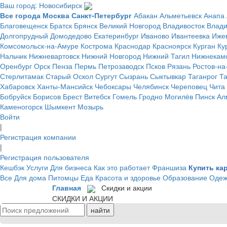
Ваш город: Новосибирск
Все города
Москва
Санкт-Петербург
Абакан
Альметьевск
Анапа
Благовещенск
Братск
Брянск
Великий Новгород
Владивосток
Влад
Долгопрудный
Домодедово
Екатеринбург
Иваново
Ивантеевка
Иже
Комсомольск-на-Амуре
Кострома
Краснодар
Красноярск
Курган
Ку
Нальчик
Нижневартовск
Нижний Новгород
Нижний Тагил
Нижнекам
Оренбург
Орск
Пенза
Пермь
Петрозаводск
Псков
Рязань
Ростов-на
Стерлитамак
Старый Оскол
Сургут
Сызрань
Сыктывкар
Таганрог
Т
Хабаровск
Ханты-Мансийск
Чебоксары
Челябинск
Череповец
Чита
Бобруйск
Борисов
Брест
Витебск
Гомель
Гродно
Могилёв
Пинск
Ал
Каменогорск
Шымкент
Мозырь
Войти
|
Регистрация компании
|
Регистрация пользователя
Кешбэк
Услуги
Для бизнеса
Как это работает
Франшиза
Купить ка
Все
Для дома
Питомцы
Еда
Красота и здоровье
Образование
Одеж
Главная
Скидки и акции
СКИДКИ И АКЦИИ